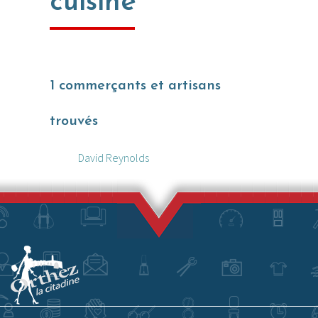
cuisine
Actualités
1 commerçants et artisans
Promotions
trouvés
Offres d’emploi
David Reynolds
Acheter des chèques Cadeaux
Où utiliser les Chèques Cadeaux ?