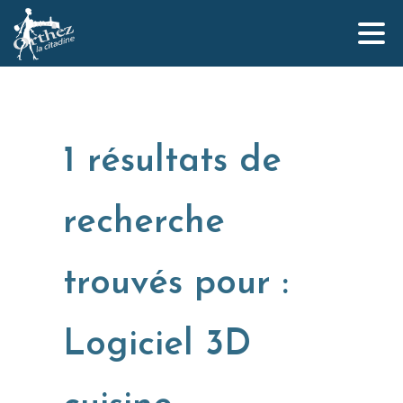
1 résultats de
Qui sommes-nous ?
recherche
L’équipe Orthez la Citadine
Nos partenaires
trouvés pour :
Logiciel 3D