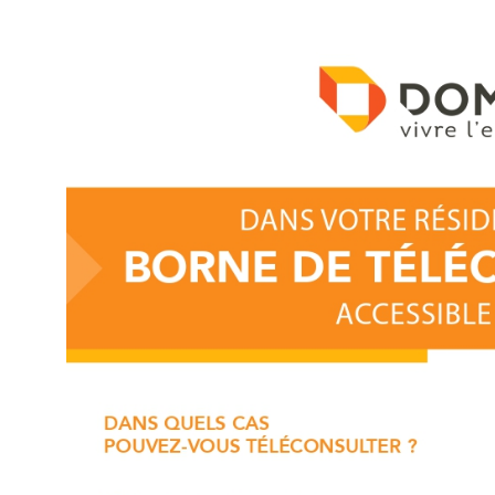
Actualités
Promotions
Offres d’emploi
Acheter des chèques Cadeaux
Où utiliser les Chèques Cadeaux ?