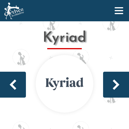
Kyriad
Qui sommes-nous ?
L’équipe Orthez la Citadine
Nos partenaires