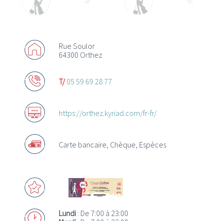
Rue Soulor
64300 Orthez
Actualités
T/
05 59 69 28 77
Promotions
Offres d’emploi
https://orthez.kyriad.com/fr-fr/
Carte bancaire, Chèque, Espèces
Acheter des chèques Cadeaux
Où utiliser les Chèques Cadeaux ?
Lundi
: De 7:00 à 23:00