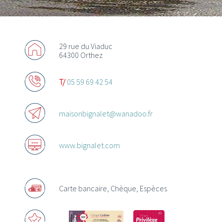
29 rue du Viaduc
64300 Orthez
Actualités
T/
05 59 69 42 54
Promotions
Offres d’emploi
maisonbignalet@wanadoo.fr
www.bignalet.com
Acheter des chèques Cadeaux
Carte bancaire, Chèque, Espèces
Où utiliser les Chèques Cadeaux ?