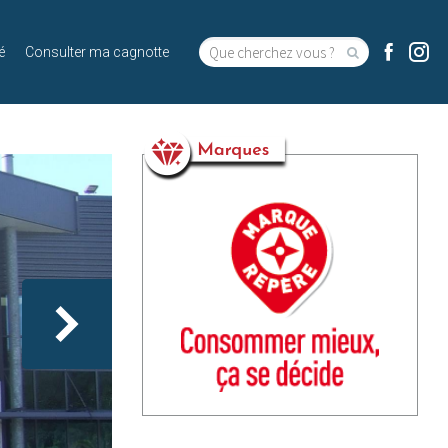
é
Consulter ma cagnotte