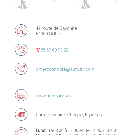
49 route de Bayonne
64300 Orthez
Actualités
T/
05 59 69 99 32
Promotions
Offres d’emploi
orthezcontrole@autosur.com
www.autosur.com
Acheter des chèques Cadeaux
Carte bancaire, Chèque, Espèces
Où utiliser les Chèques Cadeaux ?
Lundi
: De 8:00 à 12:00 et de 14:00 à 18:00