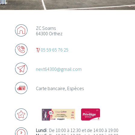
ZC Soarns
64300 Orthez
Actualités
T/
05 59 65 76 25
Promotions
Offres d’emploi
next64300@gmail.com
Carte bancaire, Espèces
Acheter des chèques Cadeaux
Où utiliser les Chèques Cadeaux ?
Lundi
: De 10:00 à 12:30 et de 14:00 à 19:00