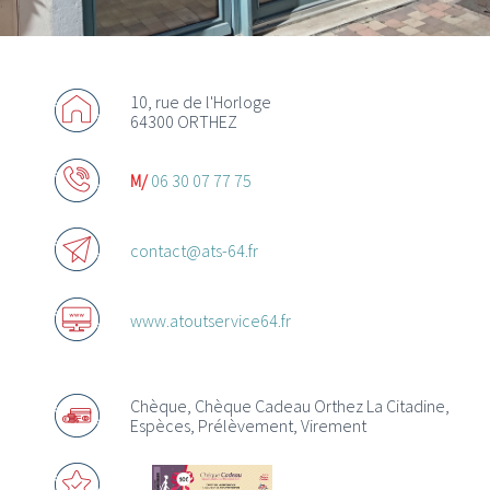
10, rue de l'Horloge
64300 ORTHEZ
Actualités
M/
06 30 07 77 75
Promotions
Offres d’emploi
contact@ats-64.fr
www.atoutservice64.fr
Chèque, Chèque Cadeau Orthez La Citadine,
Acheter des chèques Cadeaux
Espèces, Prélèvement, Virement
Où utiliser les Chèques Cadeaux ?