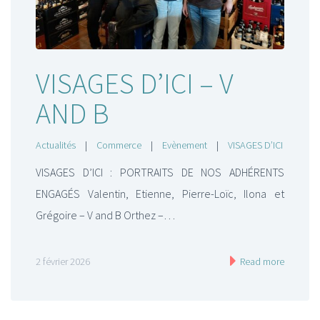
VISAGES D’ICI – V
Actualités
AND B
Promotions
Actualités
|
Commerce
|
Evènement
|
VISAGES D’ICI
Offres d’emploi
VISAGES D’ICI : PORTRAITS DE NOS ADHÉRENTS
ENGAGÉS Valentin, Etienne, Pierre-Loïc, Ilona et
Grégoire – V and B Orthez –…
2 février 2026
Read more
Acheter des chèques Cadeaux
Où utiliser les Chèques Cadeaux ?