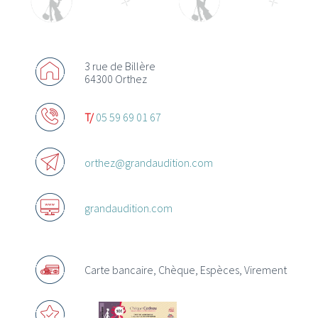
3 rue de Billère
64300 Orthez
Actualités
T/
05 59 69 01 67
Promotions
Offres d’emploi
orthez@grandaudition.com
grandaudition.com
Acheter des chèques Cadeaux
Carte bancaire, Chèque, Espèces, Virement
Où utiliser les Chèques Cadeaux ?